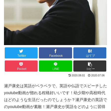
Twitter
Facebook
はてブ
Pocket
LINE
コピー
2020.08.01
2020.07.06
瀬戸康史は英語がペラペラで、英語や仏語でスピーチした
youtube動画が惚れる程格好いいです！幼少期や高校時代
はどのような生活だったのでしょうか？瀬戸康史の英語で
のyoutube動画が素敵！瀬戸康史が英語をどのように習得