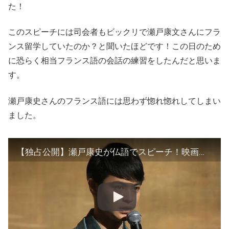
た！
このスピーチには司会者もビックリで瀬戸康文さんにフラ
ンス留学していたのか？と聞いたほどです！この日のため
に恐らく相当フランス語の会話の練習をしたんだと思いま
す。
瀬戸康史さんのフランス語には思わず惚れ惚れしてしまい
ました。
【独占公開】瀬戸康史が仏語でスピーチ！映画「合葬」モントリオール世界映画祭プレミア上映会 #Koji Seto #movie