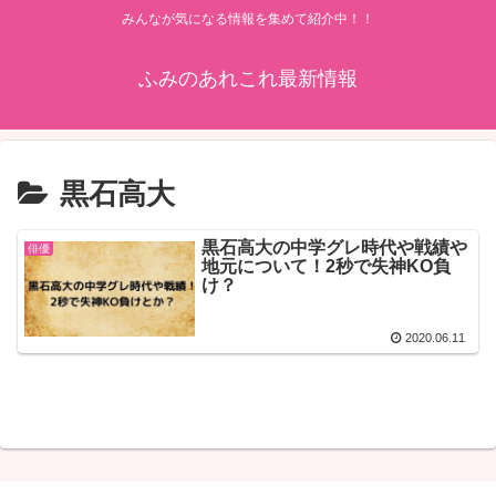
みんなが気になる情報を集めて紹介中！！
ふみのあれこれ最新情報
黒石高大
黒石高大の中学グレ時代や戦績や
俳優
地元について！2秒で失神KO負
け？
2020.06.11