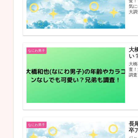
査！
気に
大調
大
なにわ男子
い
大橋
査！
調査
長
なにわ男子
卒
ジャ