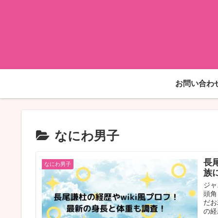
お問い合わ
なにわ男子
長
なにわ男子
族
ジャ
頭角
だお
の経