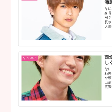
瀬
なに
身長
洲？
長や
大調
西
なにわ男子
し
なに
わ男
や動
出演
底調