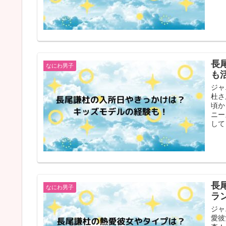
長
なにわ男子
も
ジャ
杜さ
頃か
ニー
して
長
なにわ男子
ラ
ジャ
愛彼