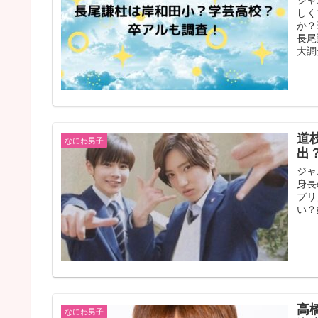
しく
か？
長尾
大調
道枝
なにわ男子
出
ジャ
身長
プリ
い？
高
なにわ男子