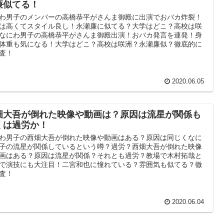
廉似てる！
わ男子のメンバーの高橋恭平がさんま御殿に出演でおバカ炸裂！
は高くてスタイル良し！永瀬廉に似てる？大学はどこ？高校は咲
なにわ男子の高橋恭平がさんま御殿出演！おバカ発言を連発！身
体重も気になる！大学はどこ？高校は咲洲？永瀬廉似？徹底的に
査！
2020.06.05
畑大吾が倒れた映像や動画は？原因は流星が関係も
くは過労か！
わ男子の西畑大吾が倒れた映像や動画はある？原因は同じくなに
子の流星が関係しているという噂？過労？西畑大吾が倒れた映像
画はある？原因は流星が関係？それとも過労？教場で木村拓哉と
で演技にも大注目！二宮和也に憧れている？雰囲気も似てる？徹
査！
2020.06.04