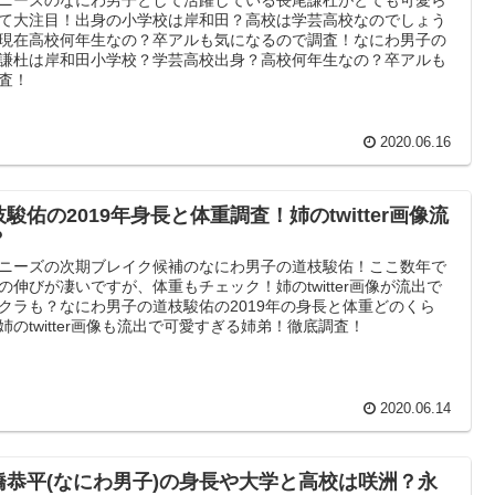
て大注目！出身の小学校は岸和田？高校は学芸高校なのでしょう
現在高校何年生なの？卒アルも気になるので調査！なにわ男子の
謙杜は岸和田小学校？学芸高校出身？高校何年生なの？卒アルも
査！
2020.06.16
駿佑の2019年身長と体重調査！姉のtwitter画像流
？
ニーズの次期ブレイク候補のなにわ男子の道枝駿佑！ここ数年で
の伸びが凄いですが、体重もチェック！姉のtwitter画像が流出で
クラも？なにわ男子の道枝駿佑の2019年の身長と体重どのくら
姉のtwitter画像も流出で可愛すぎる姉弟！徹底調査！
2020.06.14
橋恭平(なにわ男子)の身長や大学と高校は咲洲？永