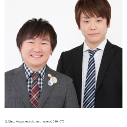
引用
http://www.fmosaka.net/_users/16894072