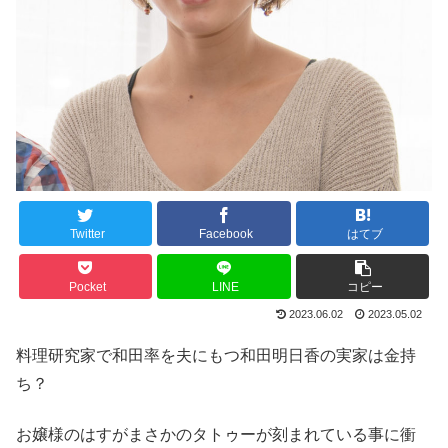
Twitter
Facebook
はてブ
Pocket
LINE
コピー
2023.06.02
2023.05.02
料理研究家で和田率を夫にもつ和田明日香の実家は金持
ち？
お嬢様のはすがまさかのタトゥーが刻まれている事に衝