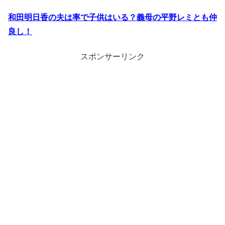
和田明日香の夫は率で子供はいる？義母の平野レミとも仲
良し！
スポンサーリンク