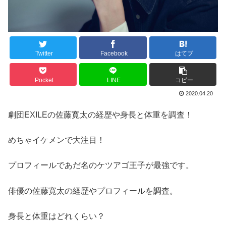
Twitter
Facebook
はてブ
Pocket
LINE
コピー
2020.04.20
劇団EXILEの佐藤寛太の経歴や身長と体重を調査！
めちゃイケメンで大注目！
プロフィールであだ名のケツアゴ王子が最強です。
俳優の佐藤寛太の経歴やプロフィールを調査。
身長と体重はどれくらい？