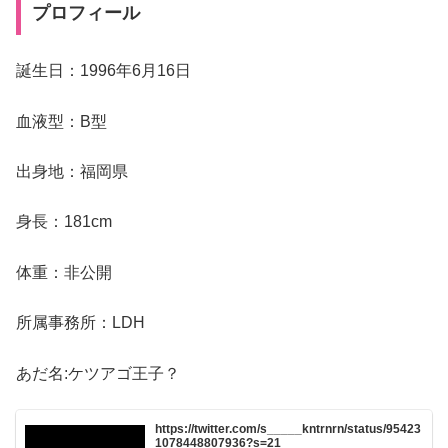
プロフィール
誕生日：1996年6月16日
血液型：B型
出身地：福岡県
身長：181cm
体重：非公開
所属事務所：LDH
あだ名:ケツアゴ王子？
https://twitter.com/s_____kntrnrn/status/95423
1078448807936?s=21