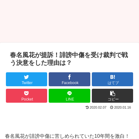
春名風花が提訴！誹謗中傷を受け裁判で戦
う決意をした理由は？
Twitter
Facebook
はてブ
Pocket
LINE
コピー
2020.02.07
2020.01.16
春名風花が誹謗中傷に苦しめられていた10年間を激白！