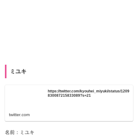
ミユキ
https://twitter.com/kyouhei_miyuki/status/1209
830087215833089?s=21
twitter.com
名前：ミユキ