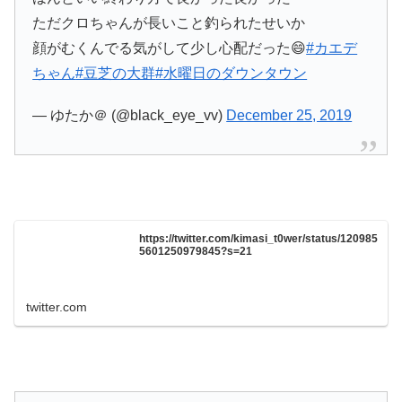
ただクロちゃんが長いこと釣られたせいか
顔がむくんでる気がして少し心配だった😄
#カエデ
ちゃん
#豆芝の大群
#水曜日のダウンタウン
— ゆたか＠ (@black_eye_vv)
December 25, 2019
https://twitter.com/kimasi_t0wer/status/120985
5601250979845?s=21
twitter.com