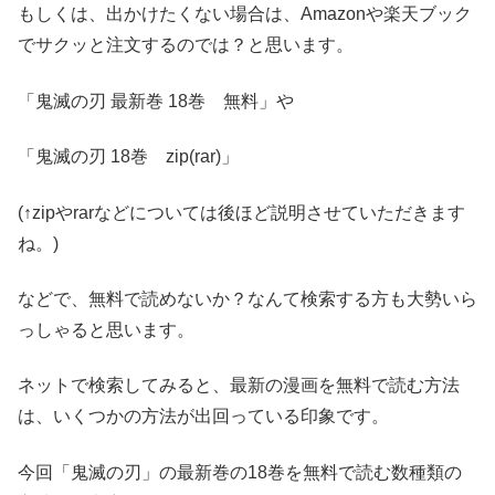
もしくは、出かけたくない場合は、Amazonや楽天ブック
でサクッと注文するのでは？と思います。
「鬼滅の刃 最新巻 18巻 無料」や
「鬼滅の刃 18巻 zip(rar)」
(↑zipやrarなどについては後ほど説明させていただきます
ね。)
などで、無料で読めないか？なんて検索する方も大勢いら
っしゃると思います。
ネットで検索してみると、最新の漫画を無料で読む方法
は、いくつかの方法が出回っている印象です。
今回「鬼滅の刃」の最新巻の18巻を無料で読む数種類の