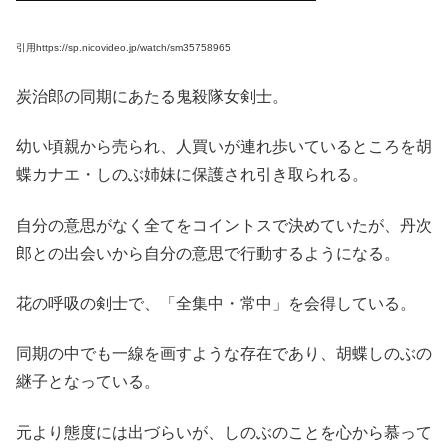
引用https://sp.nicovideo.jp/watch/sm35758965
炭治郎の同期にあたる鬼殺隊女剣士。
幼い頃親から売られ、人買いが連れ歩いているところを胡
蝶カナエ・しのぶ姉妹に保護され引き取られる。
自分の意思がなく全てをコイントスで決めていたが、丹次
郎との出会いから自分の意思で行動するようになる。
花の呼吸の剣士で、「全集中・常中」を会得している。
同期の中でも一線を画すような存在であり、胡蝶しのぶの
継子となっている。
元より態度には出づらいが、しのぶのことを心から慕って