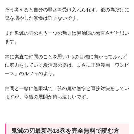
そう考えると自分の弱さを受け入れられず、欲の為だけに
鬼を増やした無惨は許せないです。
また鬼滅の刃のもう一つの魅力は炭治郎の素直さだと思い
ます。
常に素直で仲間のことを思い1つの目標に向かってぶれず
に努力をしていく炭治郎の姿は、まさに王道漫画「ワンピ
ース」のルフィのよう。
仲間と一緒に無限城で上弦の鬼や無惨と直接対決をしてい
ますが、今後の展開が待ち遠しいです。
鬼滅の刃最新巻18巻を完全無料で読む方