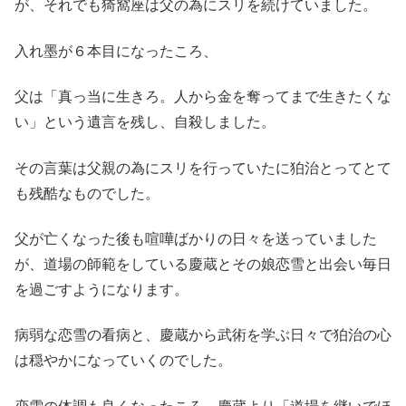
が、それでも猗窩座は父の為にスリを続けていました。
入れ墨が６本目になったころ、
父は「真っ当に生きろ。人から金を奪ってまで生きたくな
い」という遺言を残し、自殺しました。
その言葉は父親の為にスリを行っていたに狛治とってとて
も残酷なものでした。
父が亡くなった後も喧嘩ばかりの日々を送っていました
が、道場の師範をしている慶蔵とその娘恋雪と出会い毎日
を過ごすようになります。
病弱な恋雪の看病と、慶蔵から武術を学ぶ日々で狛治の心
は穏やかになっていくのでした。