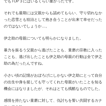
でもTOP３にはいるくらい重かったです。
それでも最期には父親からも認めてもらい、守り切れなか
った恋雪とも狛治として抱き合うことが出来て幸せだった
のではないでしょうか…。
伊之助の母親についても明らかになりました。
暴力を振るう父親から逃げたことも、童磨の宗教に入った
ことも、逃げ出したことも伊之助の母親の行動は全て伊之
助の為だったんですね。
小さい頃の記憶がおぼろげにしかない伊之助にとって自分
の出生や身を挺しても守ってくれた母親がいたことを知る
機会にはなりましたが、それはとても残酷なものでした。
感情を持たない童磨に対して、仇討ちを誓い共闘するカナ