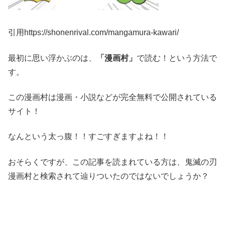
引用https://shonenrival.com/mangamura-kawari/
最初に思い浮かぶのは、
「漫画村」
で読む！という方法で
す。
この漫画村は漫画・小説などが完全無料で公開されている
サイト！
なんという太っ腹！！すごすぎますよね！！
おそらくですが、この記事を読まれている方は、鬼滅の刃
漫画村と検索されて辿りついたのではないでしょうか？