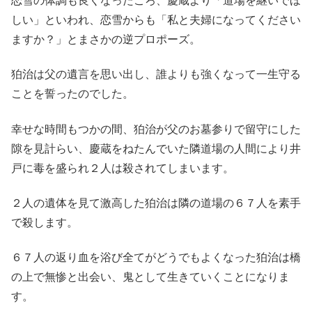
恋雪の体調も良くなったころ、慶蔵より「道場を継いでほ
しい」といわれ、恋雪からも「私と夫婦になってください
ますか？」とまさかの逆プロポーズ。
狛治は父の遺言を思い出し、誰よりも強くなって一生守る
ことを誓ったのでした。
幸せな時間もつかの間、狛治が父のお墓参りで留守にした
隙を見計らい、慶蔵をねたんでいた隣道場の人間により井
戸に毒を盛られ２人は殺されてしまいます。
２人の遺体を見て激高した狛治は隣の道場の６７人を素手
で殺します。
６７人の返り血を浴び全てがどうでもよくなった狛治は橋
の上で無惨と出会い、鬼として生きていくことになりま
す。