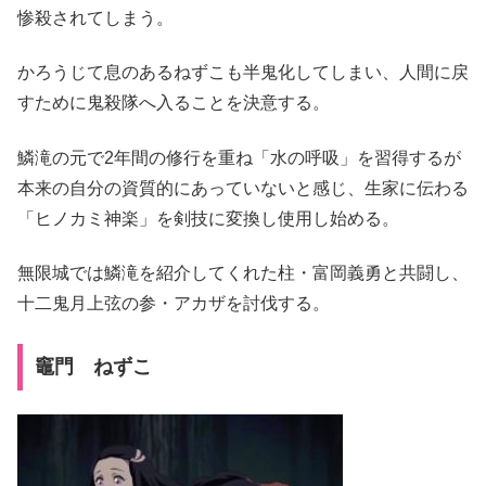
惨殺されてしまう。
かろうじて息のあるねずこも半鬼化してしまい、人間に戻
すために鬼殺隊へ入ることを決意する。
鱗滝の元で2年間の修行を重ね「水の呼吸」を習得するが
本来の自分の資質的にあっていないと感じ、生家に伝わる
「ヒノカミ神楽」を剣技に変換し使用し始める。
無限城では鱗滝を紹介してくれた柱・富岡義勇と共闘し、
十二鬼月上弦の参・アカザを討伐する。
竈門 ねずこ