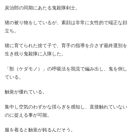
炭治郎の同期にあたる鬼殺隊剣士。
猪の被り物をしているが、素顔は非常に女性的で端正な顔
立ち。
猪に育てられた捨て子で、育手の指導を介さず最終選別を
生き残り鬼殺隊に入隊した。
「獣（ケダモノ）」の呼吸法を我流で編み出し、鬼を倒し
ている。
触覚が優れている。
集中し空気のわずかな揺らぎを感知し、直接触れていない
のに捉える事が可能。
服を着ると触覚が鈍るんだそう。