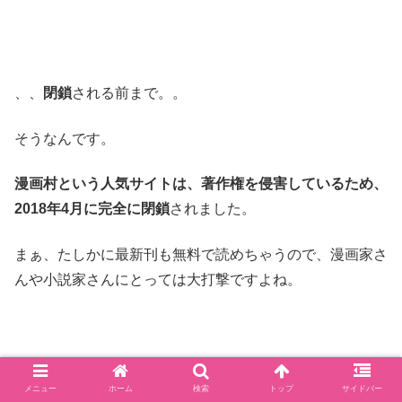
、、
閉鎖
される前まで。。
そうなんです。
漫画村という人気サイトは、著作権を侵害しているため、
2018年4月に完全に閉鎖
されました。
まぁ、たしかに最新刊も無料で読めちゃうので、漫画家さ
んや小説家さんにとっては大打撃ですよね。
メニュー
ホーム
検索
トップ
サイドバー