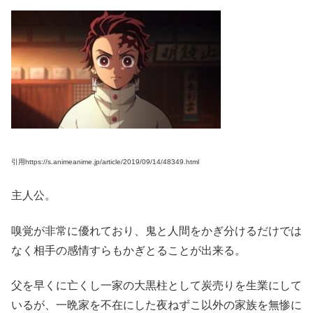
引用https://s.animeanime.jp/article/2019/09/14/48349.html
主人公。
嗅覚が非常に優れており、鬼と人間をかぎ分けるだけでは
なく相手の感情すらもかぎとることが出来る。
父を早くに亡くし一家の大黒柱として炭売りを生業にして
いるが、一晩家を不在にした夜ねずこ以外の家族を無惨に