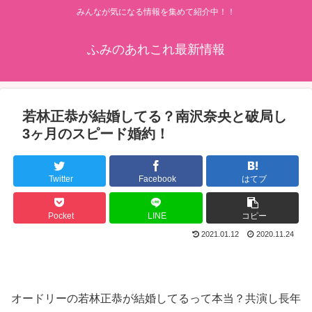
みんなが気になる情報を集めて紹介中！！
ふみのあれこれ最新情報
若林正恭が結婚してる？南沢奈央と破局し
3ヶ月のスピード婚約！
Twitter
Facebook
はてブ
Pocket
LINE
コピー
2021.01.12
2020.11.24
オードリーの若林正恭が結婚してるって本当？共演し長年