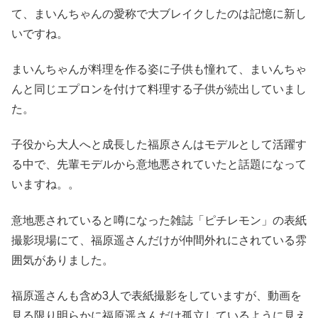
て、まいんちゃんの愛称で大ブレイクしたのは記憶に新し
いですね。
まいんちゃんが料理を作る姿に子供も憧れて、まいんちゃ
んと同じエプロンを付けて料理する子供が続出していまし
た。
子役から大人へと成長した福原さんはモデルとして活躍す
る中で、先輩モデルから意地悪されていたと話題になって
いますね。。
意地悪されていると噂になった雑誌「ピチレモン」の表紙
撮影現場にて、福原遥さんだけが仲間外れにされている雰
囲気がありました。
福原遥さんも含め3人で表紙撮影をしていますが、動画を
見る限り明らかに福原遥さんだけ孤立しているように見え