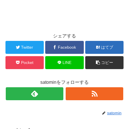
シェアする
Twitter
Facebook
はてブ
Pocket
LINE
コピー
satominをフォローする
satomin