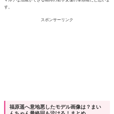
す。
スポンサーリンク
福原遥へ意地悪したモデル画像は？まい
んちゃん最終回も泣ける！まとめ