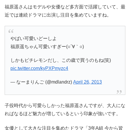
福原遥さんはモデルや女優など多方面で活躍していて、最
近では連続ドラマに出演し注目を集めていますね。
やばい可愛いどーしよ
福原遥ちゃん可愛いすぎー(○´∀｀○)
しかもピチレモンだし、この歳で買うのもね(笑)
pic.twitter.com/kyPXPmyzc4
— なーまりんご (@mdlandrz)
April 26, 2013
子役時代から可愛らしかった福原遥さんですが、大人にな
ればなるほど魅力が増しているという印象が強いです。
女優として大きな注目を集めたドラマ「3年A組 今から皆