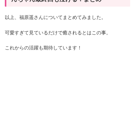
以上、福原遥さんについてまとめてみました。
可愛すぎて見ているだけで癒されるとはこの事。
これからの活躍も期待しています！