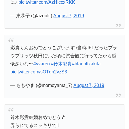
に♪
pic.twitter.com/AzHIccxRKK
— 東恭子 (@azoofc)
August 7, 2019
彩貴くんおめでとうございます♪当時JFLだったブラ
ウブリッツ秋田にいた頃に試合観に行ってたから感
慨深いな〜
#vvaren
#鈴木彩貴
#blaubltzakita
pic.twitter.com/sOTdn2vzS3
— ももやま (@momoyama_7)
August 7, 2019
鈴木彩貴結婚おめでとう🎵
弄られてるスッキリで‼️