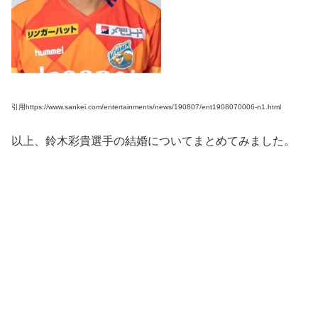
引用https://www.sankei.com/entertainments/news/190807/ent1908070006-n1.html
以上、鈴木彩貴選手の結婚についてまとめてみました。