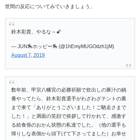
世間の反応についてみていきましょう。
鈴木彩貴、やるな～🌠
— JUN🏇ホッピー🏇 (@1hEmyMUGOdzh1jM)
August 7, 2019
数年前、甲宗八幡宮の必勝祈願で炊出しの豚汁の鍋
番やってたら、鈴木彩貴選手がわざわざテントの裏
まで来て「ありがとうございました！ご馳走さまで
した！」と満面の笑顔で挨拶して行かれて、感激す
る給食係のおかん状態の私達でした。（他の選手も
帰りしな表側から頭下げて下さってました）お幸せ