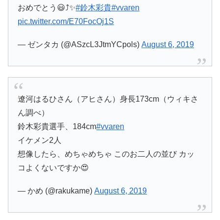
おめでとう😃⤴️✨
#鈴木彩貴
#vvaren
pic.twitter.com/E70FocOj1S
— ゼンタカ (@ASzcL3JtmYCpols)
August 6, 2019
遼河はるひさん（アヒさん）身長173cm（ウィキさ
ん調べ）
鈴木彩貴選手、184cm
#vvaren
イケメン2人
想像したら、めちゃめちゃ このお二人の並び カッ
コよくないですか😍
— かめ (@rakukame)
August 6, 2019