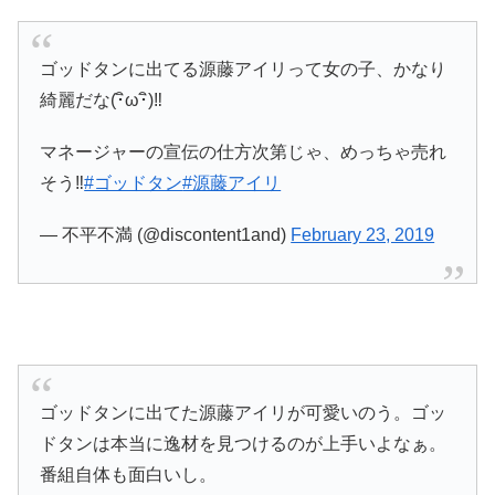
ゴッドタンに出てる源藤アイリって女の子、かなり
綺麗だな(･ิω･ิ)‼
マネージャーの宣伝の仕方次第じゃ、めっちゃ売れ
そう‼
#ゴッドタン
#源藤アイリ
— 不平不満 (@discontent1and)
February 23, 2019
ゴッドタンに出てた源藤アイリが可愛いのう。ゴッ
ドタンは本当に逸材を見つけるのが上手いよなぁ。
番組自体も面白いし。