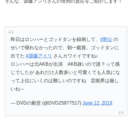
そんな、源藤アンリさんの世間の反応をご紹介します！
昨日はロンハーとゴッドタンを録画して、
#郭公
の
せいで寝れなかったので、朝一鑑賞。ゴッドタンに
出てた
#源藤アイリ
さんカワイイですね♪
ロンハーは元AKBが出演 AKB疎いので誰？って感
じでしたが あれだけ人数多いと可愛くても人気にな
って上位にいくのは難しいのですね 芸能界は厳し
いね～
— DVDの殿堂 (@DVD25877517)
June 12, 2019