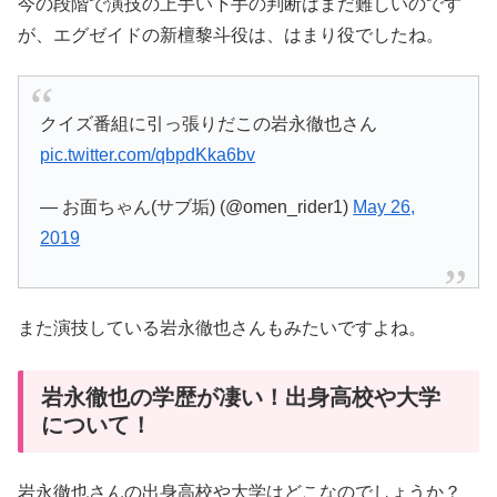
今の段階で演技の上手い下手の判断はまだ難しいのです
が、エグゼイドの新檀黎斗役は、はまり役でしたね。
クイズ番組に引っ張りだこの岩永徹也さん
pic.twitter.com/qbpdKka6bv
— お面ちゃん(サブ垢) (@omen_rider1)
May 26,
2019
また演技している岩永徹也さんもみたいですよね。
岩永徹也の学歴が凄い！出身高校や大学
について！
岩永徹也さんの出身高校や大学はどこなのでしょうか？