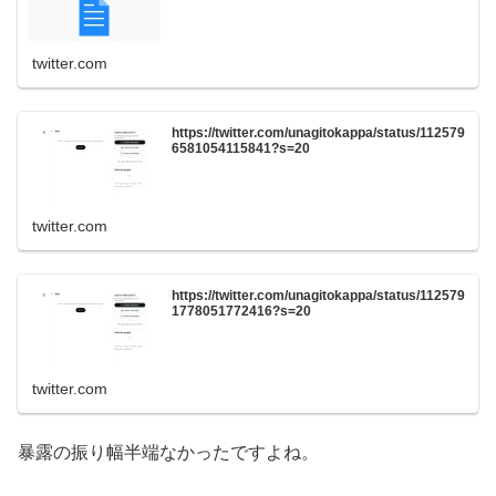
twitter.com
https://twitter.com/unagitokappa/status/112579
6581054115841?s=20
twitter.com
https://twitter.com/unagitokappa/status/112579
1778051772416?s=20
twitter.com
暴露の振り幅半端なかったですよね。