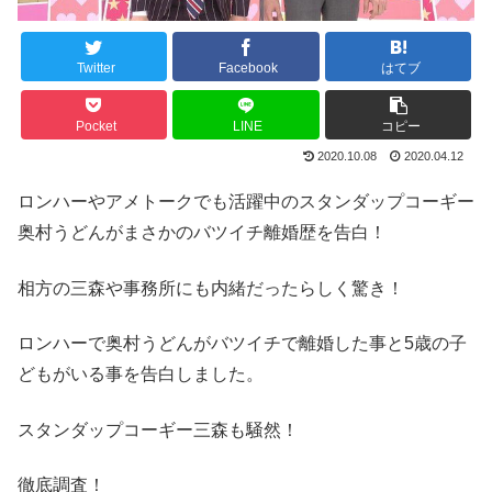
Twitter
Facebook
はてブ
Pocket
LINE
コピー
2020.10.08
2020.04.12
ロンハーやアメトークでも活躍中のスタンダップコーギー
奥村うどんがまさかのバツイチ離婚歴を告白！
相方の三森や事務所にも内緒だったらしく驚き！
ロンハーで奥村うどんがバツイチで離婚した事と5歳の子
どもがいる事を告白しました。
スタンダップコーギー三森も騒然！
徹底調査！