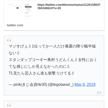
https://twitter.com/t0meise/status/1126158647
384346624?s=20
twitter.com
マジすげぇ💧1位ってか一人だけ暴露の降り幅半端
ない💧
スタンダップコーギー奥村うどんくん💧女性におく
てな感じにしか見えなかったのに💧
TL見たら芸人さん達も衝撃うけてる💧
— pink(きじ会員№30) (@tegotaeari_)
May 8, 2019