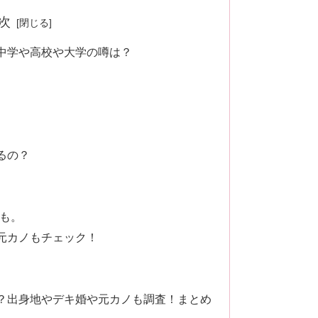
次
中学や高校や大学の噂は？
るの？
動も。
元カノもチェック！
？出身地やデキ婚や元カノも調査！まとめ