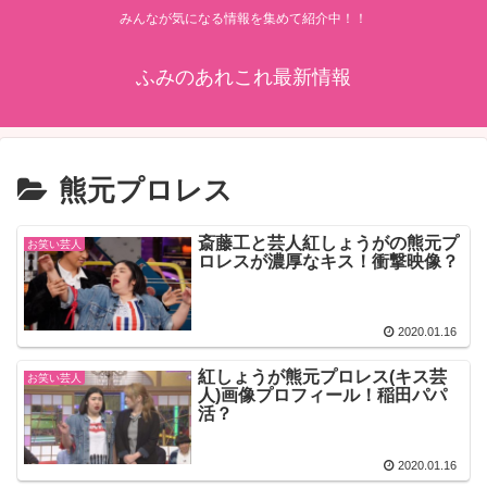
みんなが気になる情報を集めて紹介中！！
ふみのあれこれ最新情報
熊元プロレス
斎藤工と芸人紅しょうがの熊元プ
お笑い芸人
ロレスが濃厚なキス！衝撃映像？
2020.01.16
紅しょうが熊元プロレス(キス芸
お笑い芸人
人)画像プロフィール！稲田パパ
活？
2020.01.16