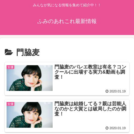
みんなが気になる情報を集めて紹介中！！
ふみのあれこれ最新情報
門脇麦
門脇麦のバレエ教室は有名？コン
女優
クールに出場する実力&動画も調
査！
2020.01.19
門脇麦は結婚してる？親は芸能人
女優
なのかと大賀とは破局したのか調
査！
2020.01.19