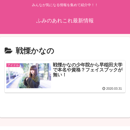
みんなが気になる情報を集めて紹介中！！
ふみのあれこれ最新情報
戦慄かなの
戦慄かなの少年院から早稲田大学
アイドル
で本名や資格？フェイスブックが
無い！
2020.03.31