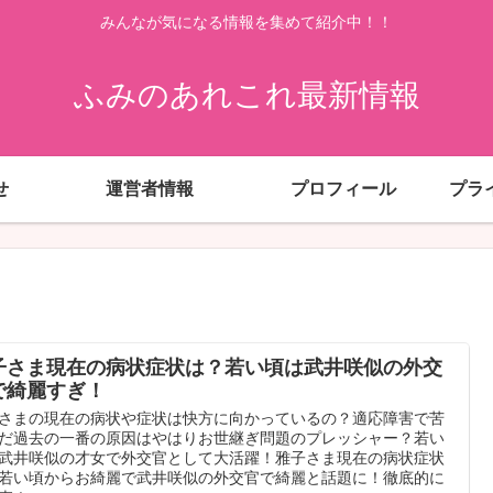
みんなが気になる情報を集めて紹介中！！
ふみのあれこれ最新情報
せ
運営者情報
プロフィール
プラ
子さま現在の病状症状は？若い頃は武井咲似の外交
で綺麗すぎ！
さまの現在の病状や症状は快方に向かっているの？適応障害で苦
だ過去の一番の原因はやはりお世継ぎ問題のプレッシャー？若い
武井咲似の才女で外交官として大活躍！雅子さま現在の病状症状
若い頃からお綺麗で武井咲似の外交官で綺麗と話題に！徹底的に