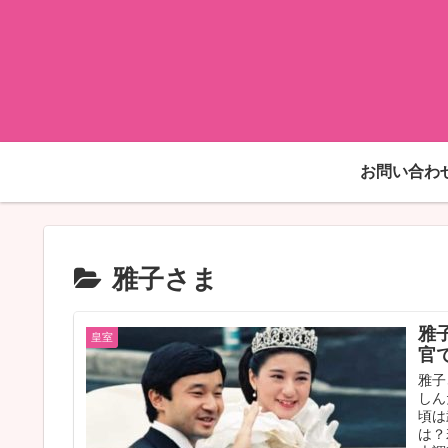
お問い合わ
雅子さま
雅
皇室
官
雅子
しん
頃は
は？