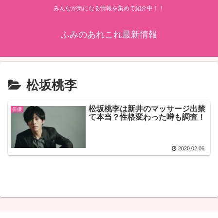
みんなが気になる情報を集めて紹介中！！
ふみのあれこれ最新情報
松坂桃李
松坂桃李は新井のマッサージ出禁
俳優
て本当？性格変わった噂も調査！
2020.02.06