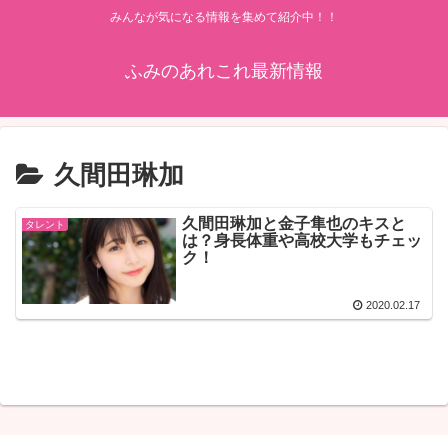
みんなが気になる情報を集めて紹介中！！
ふみのあれこれ最新情報
久間田琳加
久間田琳加と金子隼也のキスと
タレント
は？身長体重や高校大学もチェッ
ク！
2020.02.17