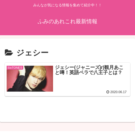
みんなが気になる情報を集めて紹介中！！
ふみのあれこれ最新情報
ジェシー
ジェシー(ジャニーズjr)観月あこ
SixTONES
と噂！英語ペラで八王子とは？
2020.06.17