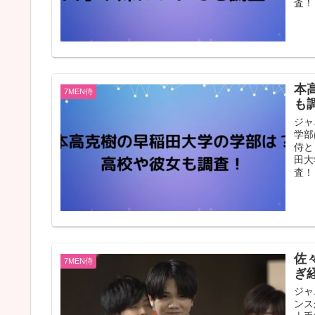
査！
本
7MEN侍
も
ジャ
学部
侍と
田大
査！
佐
7MEN侍
ぎ
ジャ
ンス