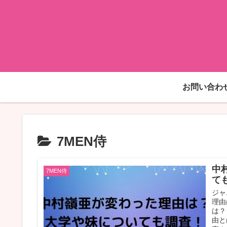
お問い合わ
7MEN侍
中
7MEN侍
て
ジャ
理由
は？
由と