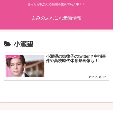
みんなが気になる情報を集めて紹介中！！
ふみのあれこれ最新情報
小瀧望
小瀧望の姉律子のtwitter？中指事
ジャニーズ
件や高校時代体育祭画像も！
2020.06.07